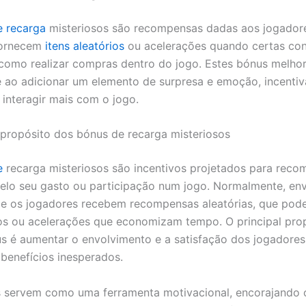
e recarga
misteriosos são recompensas dadas aos jogador
fornecem
itens aleatórios
ou acelerações quando certas co
como realizar compras dentro do jogo. Estes bónus melho
e ao adicionar um elemento de surpresa e emoção, incenti
 interagir mais com o jogo.
 propósito dos bónus de recarga misteriosos
e
recarga misteriosos são incentivos projetados para reco
elo seu gasto ou participação num jogo. Normalmente, e
e os jogadores recebem recompensas aleatórias, que pode
sos ou acelerações que economizam tempo. O principal pro
s é aumentar o envolvimento e a satisfação dos jogadores
benefícios inesperados.
 servem como uma ferramenta motivacional, encorajando 