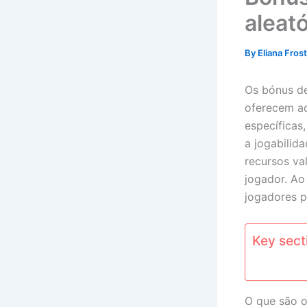
aleat
By
Eliana Fros
Os bónus de
oferecem ao
específicas
a jogabilid
recursos va
jogador. Ao
jogadores p
Key secti
O que são o