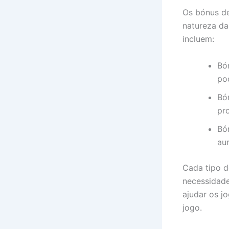
Os bónus de
natureza da
incluem:
Bó
po
Bó
pr
Bó
au
Cada tipo d
necessidade
ajudar os j
jogo.