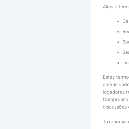
Alias e ter
Ca
Re
Ba
Sa
In
Estes termo
comunidades
jogadores r
Compreender
discussões 
Taxonomia 