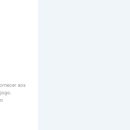
ornecer aos
jogo.
em