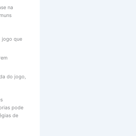
ase na
omuns
o jogo que
erem
a do jogo,
es
orias pode
égias de