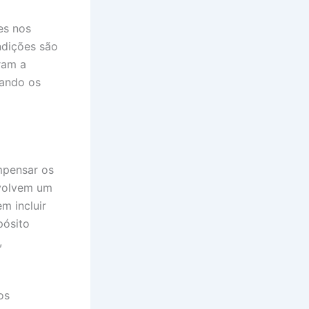
es nos
ndições são
ram a
vando os
mpensar os
nvolvem um
m incluir
pósito
,
os