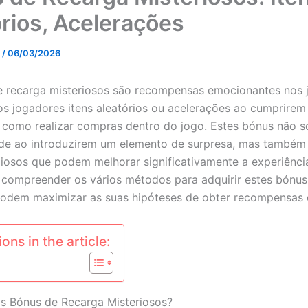
órios, Acelerações
t
/
06/03/2026
 recarga misteriosos são recompensas emocionantes nos 
s jogadores itens aleatórios ou acelerações ao cumprirem
, como realizar compras dentro do jogo. Estes bónus não 
ade ao introduzirem um elemento de surpresa, mas també
liosos que podem melhorar significativamente a experiênc
 compreender os vários métodos para adquirir estes bónus
odem maximizar as suas hipóteses de obter recompensas d
ons in the article:
s Bónus de Recarga Misteriosos?