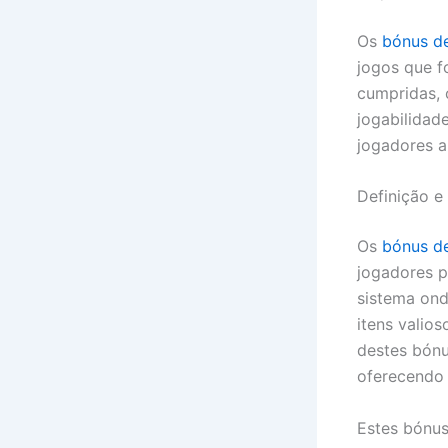
Os
bónus d
jogos que 
cumpridas, 
jogabilidad
jogadores a
Definição e
Os
bónus d
jogadores p
sistema ond
itens valio
destes bónu
oferecendo 
Estes bónus