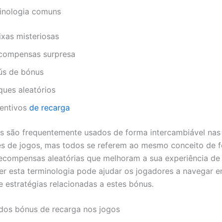
minologia comuns
ixas misteriosas
compensas surpresa
ús de bónus
ques aleatórios
centivos
de recarga
s são frequentemente usados de forma intercambiável nas
 de jogos, mas todos se referem ao mesmo conceito de f
ecompensas aleatórias que melhoram a sua experiência de 
 esta terminologia pode ajudar os jogadores a navegar 
e estratégias relacionadas a estes bónus.
dos bónus de recarga nos jogos