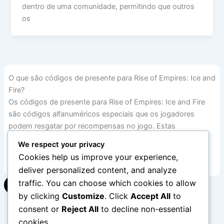
dentro de uma comunidade, permitindo que outros
os
O que são códigos de presente para Rise of Empires: Ice and
Fire?
Os códigos de presente para Rise of Empires: Ice and Fire
são códigos alfanuméricos especiais que os jogadores
podem resgatar por recompensas no jogo. Estas
recompensas incluem frequentemente recursos, itens ou
We respect your privacy
bónus que melhoram a experiência de jogo.
Cookies help us improve your experience,
deliver personalized content, and analyze
traffic. You can choose which cookies to allow
▾
by clicking
Customize
. Click
Accept All
to
consent or
Reject All
to decline non-essential
cookies.