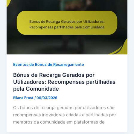
Eventos de Bónus de Recarregamento
Bónus de Recarga Gerados por
Utilizadores: Recompensas partilhadas
pela Comunidade
Eliana Frost
/
06/03/2026
Os bónus de recarga gerados por utilizadores são
recompensas inovadoras criadas e partilhadas por
membros da comunidade em plataformas de