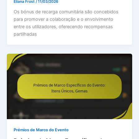
Eliana Frost
/
11/03/2026
Os bónus de recarga comunitária são concebidos
para promover a colaboração e o envolvimento
entre os utilizadores, oferecendo recompensas
partilhadas
Prémios de Marco do Evento