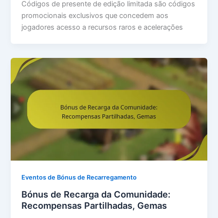
Códigos de presente de edição limitada são códigos
promocionais exclusivos que concedem aos
jogadores acesso a recursos raros e acelerações
Eventos de Bónus de Recarregamento
Bónus de Recarga da Comunidade:
Recompensas Partilhadas, Gemas