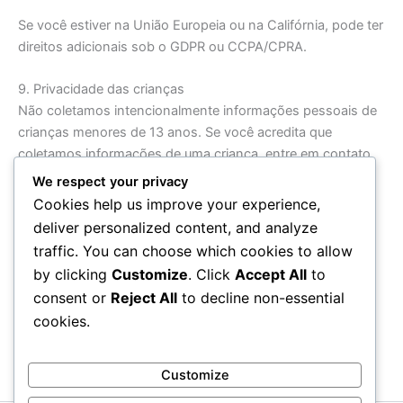
Se você estiver na União Europeia ou na Califórnia, pode ter
direitos adicionais sob o GDPR ou CCPA/CPRA.
9. Privacidade das crianças
Não coletamos intencionalmente informações pessoais de
crianças menores de 13 anos. Se você acredita que
coletamos informações de uma criança, entre em contato
conosco.
We respect your privacy
Cookies help us improve your experience,
10. Alterações a esta política
deliver personalized content, and analyze
Podemos atualizar esta Política de Privacidade
traffic. You can choose which cookies to allow
periodicamente. Notificaremos você sobre quaisquer
by clicking
Customize
. Click
Accept All
to
alterações publicando a nova política em nosso site.
consent or
Reject All
to decline non-essential
cookies.
11. Informações de contato
Se você tiver dúvidas sobre esta Política de Privacidade,
entre em contato conosco pelo e-mail:
Customize
privacy@aesop2017.pt
.