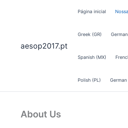
Skip
to
Página inicial
Nossa
content
Greek (GR)
German
aesop2017.pt
Spanish (MX)
Frenc
Polish (PL)
German
About Us