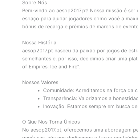
Sobre Nós
Bem-vindo ao aesop2017.pt! Nossa missão é ser o 
espaço para ajudar jogadores como você a maxim
bônus de recarga e prêmios de marcos de evento
Nossa História
aesop2017.pt nasceu da paixão por jogos de est
semelhantes e, por isso, decidimos criar uma pl
of Empires: Ice and Fire”.
Nossos Valores
Comunidade: Acreditamos na força da co
Transparência: Valorizamos a honestida
Inovação: Estamos sempre em busca de 
O Que Nos Torna Únicos
No aesop2017.pt, oferecemos uma abordagem per
genéricas, nós nos dedicamos a trazer conteúdos